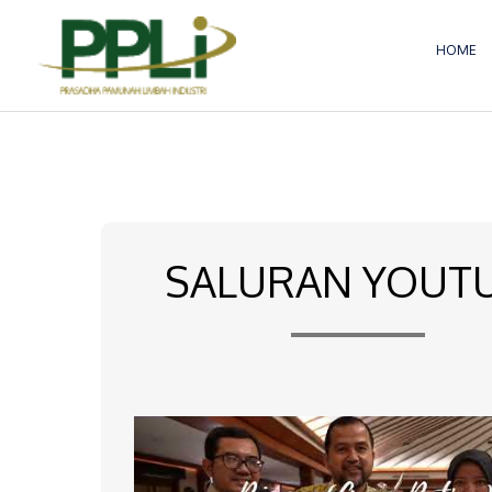
Lewati
ke
HOME
konten
SALURAN YOUT