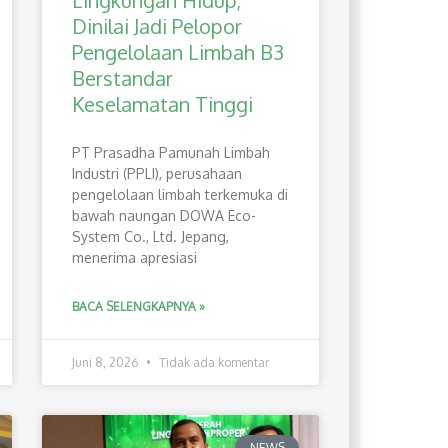
Lingkungan Hidup,
Dinilai Jadi Pelopor
Pengelolaan Limbah B3
Berstandar
Keselamatan Tinggi
PT Prasadha Pamunah Limbah
Industri (PPLI), perusahaan
pengelolaan limbah terkemuka di
bawah naungan DOWA Eco-
System Co., Ltd. Jepang,
menerima apresiasi
BACA SELENGKAPNYA »
Juni 8, 2026
Tidak ada komentar
NEWS