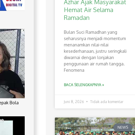
Azhar Ajak Masyarakat
Hemat Air Selama
Ramadan
Bulan Suci Ramadhan yang
seharusnya menjadi momentum
menanamkan nilai-nilai
kesederhanaan, justru seringkali
diwarnai dengan lonjakan
penggunaan air rumah tangga.
Fenomena
BACA SELENGKAPNYA »
Juni 8, 2026
Tidak ada komentar
Sepak Bola
NEWS