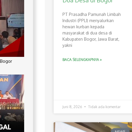
Dua Desa di Bogor
PT Prasadha Pamunah Limbah
Industri (PPLI) menyalurkan
hewan kurban kepada
masyarakat di dua desa di
Kabupaten Bogor, Jawa Barat,
yakni
BACA SELENGKAPNYA »
 Bogor
Juni 8, 2026
Tidak ada komentar
NEWS