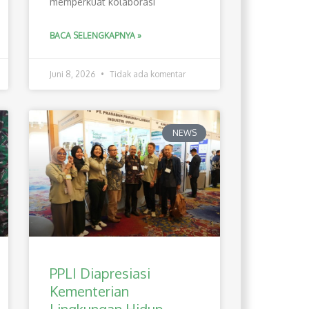
memperkuat kolaborasi
BACA SELENGKAPNYA »
Juni 8, 2026
Tidak ada komentar
NEWS
PPLI Diapresiasi
Kementerian