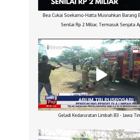
Bea Cukai Soekarno-Hatta Musnahkan Barang Bu
Senilai Rp 2 Miliar, Termasuk Senjata A
Geladi Kedaruratan Limbah B3 - Jawa Ti