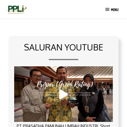
Lewati
MENU
ke
MENU
konten
SALURAN YOUTUBE
PT PRASADHA PAMUNAH LIMBAH INDUSTRI_Short