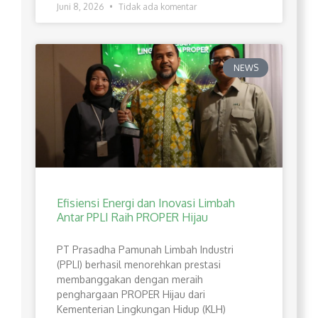
Juni 8, 2026
Tidak ada komentar
NEWS
Efisiensi Energi dan Inovasi Limbah
Antar PPLI Raih PROPER Hijau
PT Prasadha Pamunah Limbah Industri
(PPLI) berhasil menorehkan prestasi
membanggakan dengan meraih
penghargaan PROPER Hijau dari
Kementerian Lingkungan Hidup (KLH)