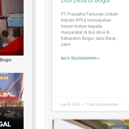
Dua Desa di Bogor
PT Prasadha Pamunah Limbah
Industri (PPLI) menyalurkan
hewan kurban kepada
masyarakat di dua desa di
Kabupaten Bogor, Jawa Barat,
yakni
BACA SELENGKAPNYA »
 Bogor
Juni 8, 2026
Tidak ada komentar
NEWS