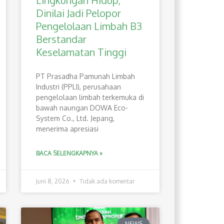
Lingkungan Hidup,
Dinilai Jadi Pelopor
Pengelolaan Limbah B3
Berstandar
Keselamatan Tinggi
PT Prasadha Pamunah Limbah
Industri (PPLI), perusahaan
pengelolaan limbah terkemuka di
bawah naungan DOWA Eco-
System Co., Ltd. Jepang,
menerima apresiasi
BACA SELENGKAPNYA »
Juni 8, 2026
Tidak ada komentar
NEWS