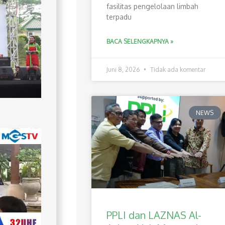
fasilitas pengelolaan limbah
terpadu
BACA SELENGKAPNYA »
Juni 8, 2026
Tidak ada komentar
NEWS
PPLI dan LAZNAS Al-