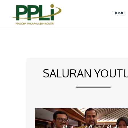
Lewati
ke
HOME
konten
SALURAN YOUT