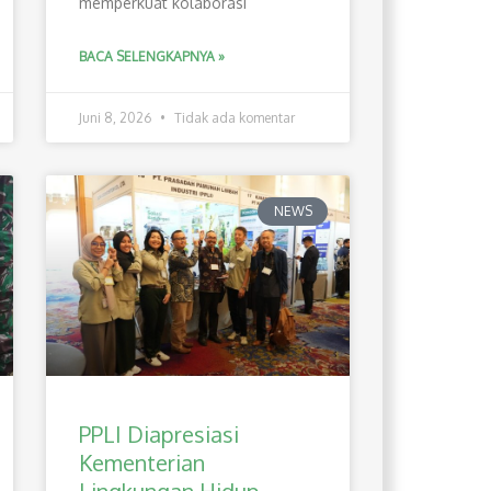
memperkuat kolaborasi
BACA SELENGKAPNYA »
Juni 8, 2026
Tidak ada komentar
NEWS
PPLI Diapresiasi
Kementerian