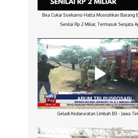
Bea Cukai Soekarno-Hatta Musnahkan Barang Bu
Senilai Rp 2 Miliar, Termasuk Senjata A
Geladi Kedaruratan Limbah B3 - Jawa Ti