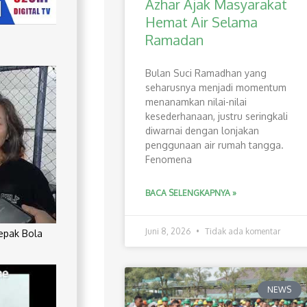
Azhar Ajak Masyarakat
Hemat Air Selama
Ramadan
Bulan Suci Ramadhan yang
seharusnya menjadi momentum
menanamkan nilai-nilai
kesederhanaan, justru seringkali
diwarnai dengan lonjakan
penggunaan air rumah tangga.
Fenomena
BACA SELENGKAPNYA »
Juni 8, 2026
Tidak ada komentar
Sepak Bola
NEWS