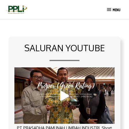
Lewati
MENU
ke
MENU
konten
SALURAN YOUTUBE
PT PRASADHA PAMUNAH LIMBAH INDUSTRI_Short