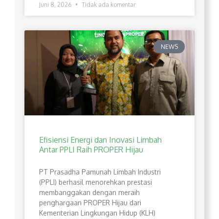
Juni 8, 2026
Tidak ada komentar
NEWS
Efisiensi Energi dan Inovasi Limbah
Antar PPLI Raih PROPER Hijau
PT Prasadha Pamunah Limbah Industri
(PPLI) berhasil menorehkan prestasi
membanggakan dengan meraih
penghargaan PROPER Hijau dari
Kementerian Lingkungan Hidup (KLH)