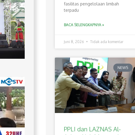
fasilitas pengelolaan limbah
terpadu
BACA SELENGKAPNYA »
Juni 8, 2026
Tidak ada komentar
NEWS
PPLI dan LAZNAS Al-