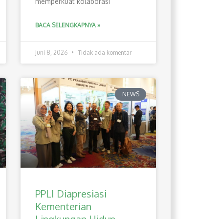
memperkuat kolaborasi
BACA SELENGKAPNYA »
Juni 8, 2026
Tidak ada komentar
NEWS
PPLI Diapresiasi
Kementerian