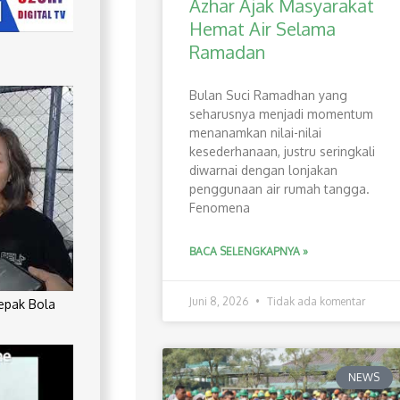
Azhar Ajak Masyarakat
Hemat Air Selama
Ramadan
Bulan Suci Ramadhan yang
seharusnya menjadi momentum
menanamkan nilai-nilai
kesederhanaan, justru seringkali
diwarnai dengan lonjakan
penggunaan air rumah tangga.
Fenomena
BACA SELENGKAPNYA »
Juni 8, 2026
Tidak ada komentar
Sepak Bola
NEWS