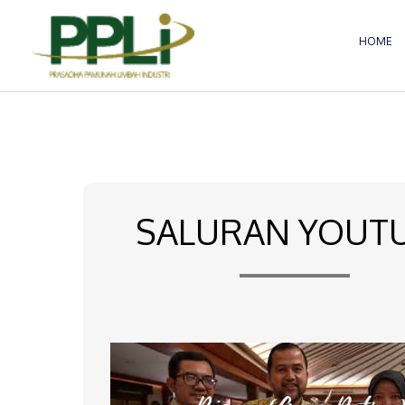
Lewati
ke
HOME
konten
SALURAN YOUT