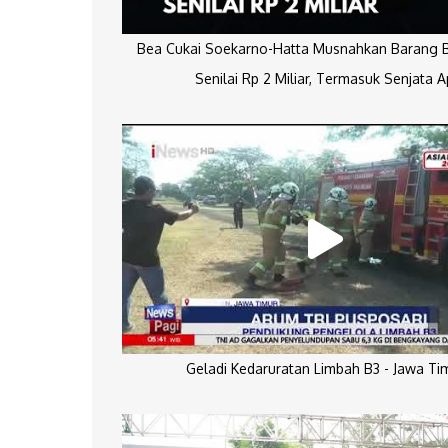
Bea Cukai Soekarno-Hatta Musnahkan Barang Bu
Senilai Rp 2 Miliar, Termasuk Senjata A
Geladi Kedaruratan Limbah B3 - Jawa Ti