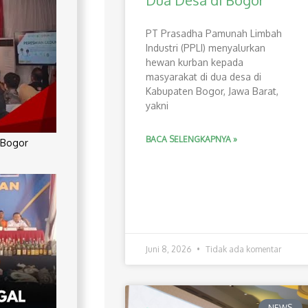
Dua Desa di Bogor
PT Prasadha Pamunah Limbah
Industri (PPLI) menyalurkan
hewan kurban kepada
masyarakat di dua desa di
Kabupaten Bogor, Jawa Barat,
yakni
BACA SELENGKAPNYA »
 Bogor
Juni 8, 2026
Tidak ada komentar
NEWS