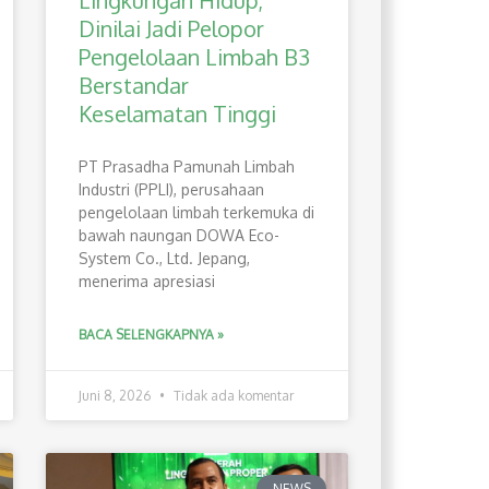
Lingkungan Hidup,
Dinilai Jadi Pelopor
Pengelolaan Limbah B3
Berstandar
Keselamatan Tinggi
PT Prasadha Pamunah Limbah
Industri (PPLI), perusahaan
pengelolaan limbah terkemuka di
bawah naungan DOWA Eco-
System Co., Ltd. Jepang,
menerima apresiasi
BACA SELENGKAPNYA »
Juni 8, 2026
Tidak ada komentar
NEWS