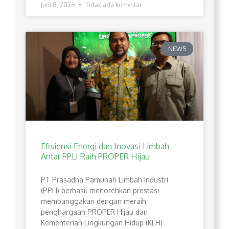
Juni 8, 2026
Tidak ada komentar
NEWS
Efisiensi Energi dan Inovasi Limbah
Antar PPLI Raih PROPER Hijau
PT Prasadha Pamunah Limbah Industri
(PPLI) berhasil menorehkan prestasi
membanggakan dengan meraih
penghargaan PROPER Hijau dari
Kementerian Lingkungan Hidup (KLH)