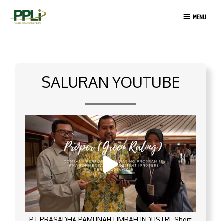
Lewati
MENU
ke
MENU
konten
SALURAN YOUTUBE
PT PRASADHA PAMUNAH LIMBAH INDUSTRI_Short