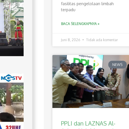
fasilitas pengelolaan limbah
terpadu
BACA SELENGKAPNYA »
Juni 8, 2026
Tidak ada komentar
NEWS
PPLI dan LAZNAS Al-