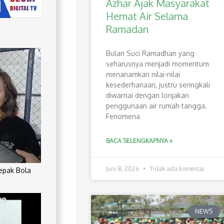
Azhar Ajak Masyarakat
Hemat Air Selama
Ramadan
Bulan Suci Ramadhan yang
seharusnya menjadi momentum
menanamkan nilai-nilai
kesederhanaan, justru seringkali
diwarnai dengan lonjakan
penggunaan air rumah tangga.
Fenomena
BACA SELENGKAPNYA »
Juni 8, 2026
Tidak ada komentar
Sepak Bola
NEWS