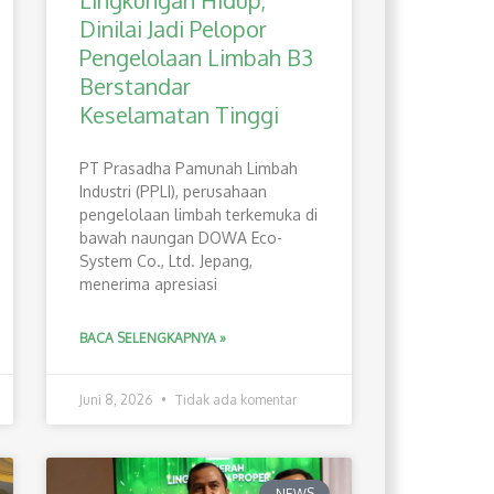
Lingkungan Hidup,
Dinilai Jadi Pelopor
Pengelolaan Limbah B3
Berstandar
Keselamatan Tinggi
PT Prasadha Pamunah Limbah
Industri (PPLI), perusahaan
pengelolaan limbah terkemuka di
bawah naungan DOWA Eco-
System Co., Ltd. Jepang,
menerima apresiasi
BACA SELENGKAPNYA »
Juni 8, 2026
Tidak ada komentar
NEWS