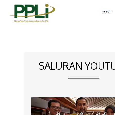
Lewati
ke
HOME
konten
SALURAN YOUT