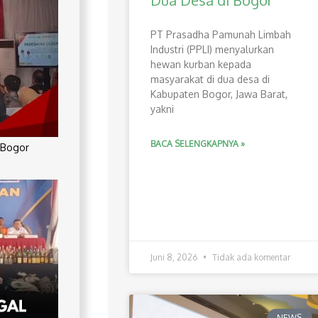
Dua Desa di Bogor
PT Prasadha Pamunah Limbah
Industri (PPLI) menyalurkan
hewan kurban kepada
masyarakat di dua desa di
Kabupaten Bogor, Jawa Barat,
yakni
BACA SELENGKAPNYA »
 Bogor
Juni 8, 2026
Tidak ada komentar
NEWS