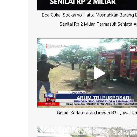
Bea Cukai Soekarno-Hatta Musnahkan Barang Bu
Senilai Rp 2 Miliar, Termasuk Senjata A
Geladi Kedaruratan Limbah B3 - Jawa Ti