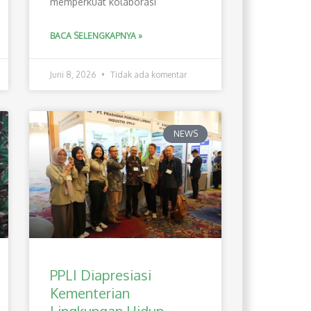
memperkuat kolaborasi
BACA SELENGKAPNYA »
Juni 8, 2026
Tidak ada komentar
NEWS
PPLI Diapresiasi
Kementerian