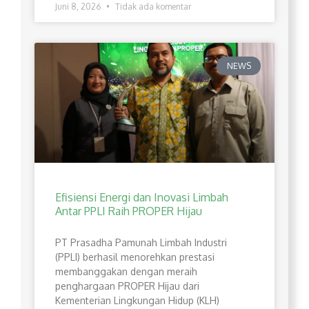
Juni 8, 2026
Tidak ada komentar
NEWS
Efisiensi Energi dan Inovasi Limbah
Antar PPLI Raih PROPER Hijau
PT Prasadha Pamunah Limbah Industri
(PPLI) berhasil menorehkan prestasi
membanggakan dengan meraih
penghargaan PROPER Hijau dari
Kementerian Lingkungan Hidup (KLH)