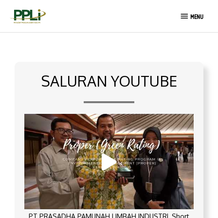
Lewati
MENU
ke
MENU
konten
SALURAN YOUTUBE
PT PRASADHA PAMUNAH LIMBAH INDUSTRI_Short