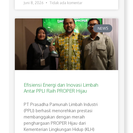
Juni 8, 2026
Tidak ada komentar
NEWS
Efisiensi Energi dan Inovasi Limbah
Antar PPLI Raih PROPER Hijau
PT Prasadha Pamunah Limbah Industri
(PPLI) berhasil menorehkan prestasi
membanggakan dengan meraih
penghargaan PROPER Hijau dari
Kementerian Lingkungan Hidup (KLH)