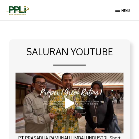
Lewati
MENU
ke
MENU
konten
SALURAN YOUTUBE
PT PRASADHA PAMUNAH LIMBAH INDUSTRI_Short