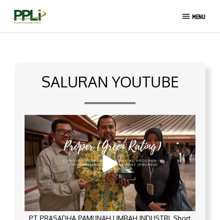
Lewati
MENU
ke
MENU
konten
SALURAN YOUTUBE
PT PRASADHA PAMUNAH LIMBAH INDUSTRI_Short