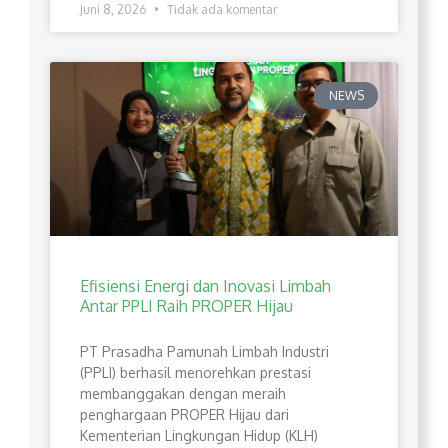
Juni 8, 2026
Tidak ada komentar
NEWS
Efisiensi Energi dan Inovasi Limbah
Antar PPLI Raih PROPER Hijau
PT Prasadha Pamunah Limbah Industri
(PPLI) berhasil menorehkan prestasi
membanggakan dengan meraih
penghargaan PROPER Hijau dari
Kementerian Lingkungan Hidup (KLH)