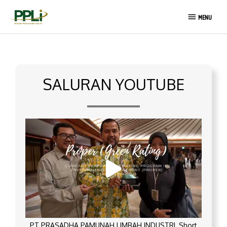
Lewati
MENU
ke
MENU
konten
SALURAN YOUTUBE
PT PRASADHA PAMUNAH LIMBAH INDUSTRI_Short