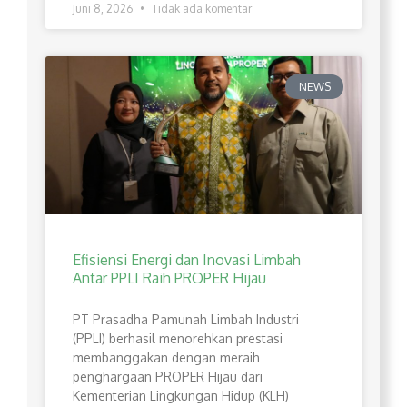
Juni 8, 2026
Tidak ada komentar
NEWS
Efisiensi Energi dan Inovasi Limbah
Antar PPLI Raih PROPER Hijau
PT Prasadha Pamunah Limbah Industri
(PPLI) berhasil menorehkan prestasi
membanggakan dengan meraih
penghargaan PROPER Hijau dari
Kementerian Lingkungan Hidup (KLH)