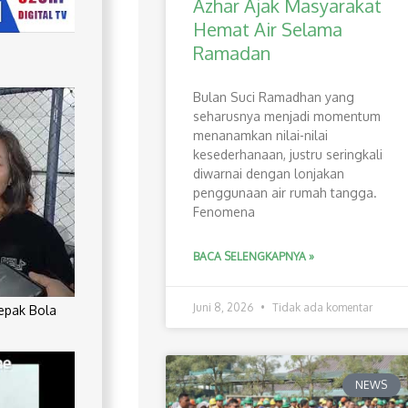
Azhar Ajak Masyarakat
Hemat Air Selama
Ramadan
Bulan Suci Ramadhan yang
seharusnya menjadi momentum
menanamkan nilai-nilai
kesederhanaan, justru seringkali
diwarnai dengan lonjakan
penggunaan air rumah tangga.
Fenomena
BACA SELENGKAPNYA »
Juni 8, 2026
Tidak ada komentar
Sepak Bola
NEWS