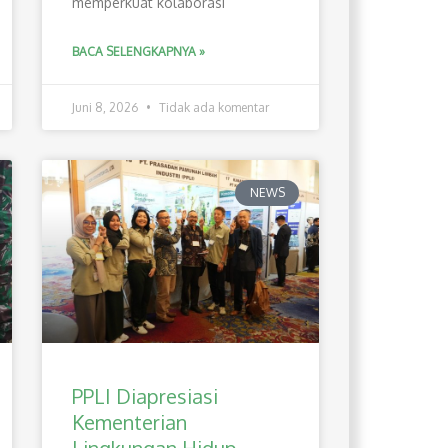
memperkuat kolaborasi
BACA SELENGKAPNYA »
Juni 8, 2026
Tidak ada komentar
NEWS
PPLI Diapresiasi
Kementerian