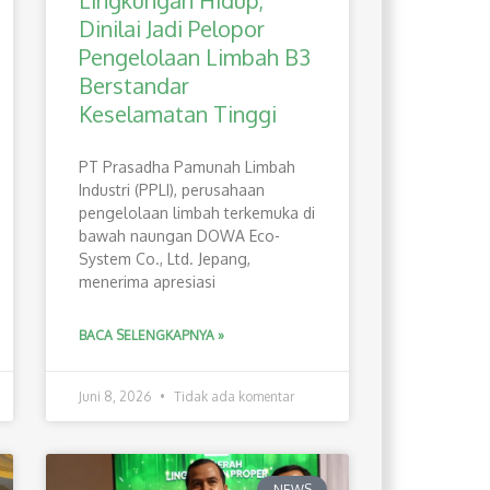
Lingkungan Hidup,
Dinilai Jadi Pelopor
Pengelolaan Limbah B3
Berstandar
Keselamatan Tinggi
PT Prasadha Pamunah Limbah
Industri (PPLI), perusahaan
pengelolaan limbah terkemuka di
bawah naungan DOWA Eco-
System Co., Ltd. Jepang,
menerima apresiasi
BACA SELENGKAPNYA »
Juni 8, 2026
Tidak ada komentar
NEWS