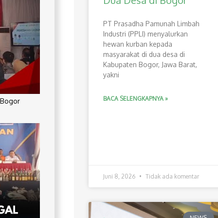
Dua Desa di Bogor
PT Prasadha Pamunah Limbah
Industri (PPLI) menyalurkan
hewan kurban kepada
masyarakat di dua desa di
Kabupaten Bogor, Jawa Barat,
yakni
BACA SELENGKAPNYA »
 Bogor
Juni 8, 2026
Tidak ada komentar
NEWS