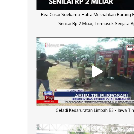
Bea Cukai Soekarno-Hatta Musnahkan Barang Bu
Senilai Rp 2 Miliar, Termasuk Senjata A
Geladi Kedaruratan Limbah B3 - Jawa Ti