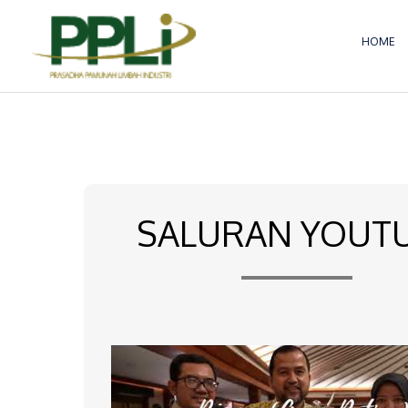
Lewati
ke
HOME
konten
SALURAN YOUT