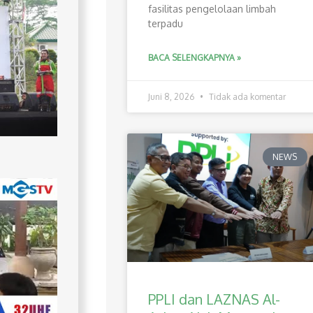
fasilitas pengelolaan limbah
terpadu
BACA SELENGKAPNYA »
Juni 8, 2026
Tidak ada komentar
NEWS
PPLI dan LAZNAS Al-