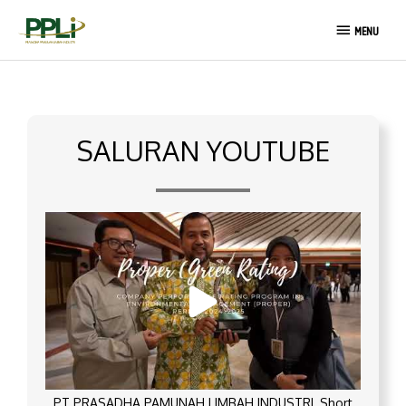
Lewati
MENU
ke
MENU
konten
SALURAN YOUTUBE
PT PRASADHA PAMUNAH LIMBAH INDUSTRI_Short