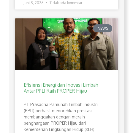
Juni 8, 2026
Tidak ada komentar
NEWS
Efisiensi Energi dan Inovasi Limbah
Antar PPLI Raih PROPER Hijau
PT Prasadha Pamunah Limbah Industri
(PPLI) berhasil menorehkan prestasi
membanggakan dengan meraih
penghargaan PROPER Hijau dari
Kementerian Lingkungan Hidup (KLH)