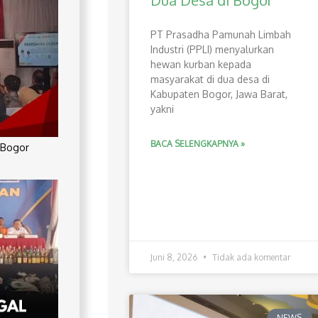
Dua Desa di Bogor
PT Prasadha Pamunah Limbah
Industri (PPLI) menyalurkan
hewan kurban kepada
masyarakat di dua desa di
Kabupaten Bogor, Jawa Barat,
yakni
BACA SELENGKAPNYA »
 Bogor
Juni 8, 2026
Tidak ada komentar
NEWS