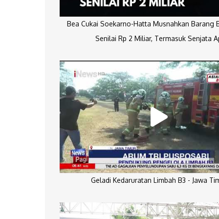
Bea Cukai Soekarno-Hatta Musnahkan Barang Bu
Senilai Rp 2 Miliar, Termasuk Senjata A
Geladi Kedaruratan Limbah B3 - Jawa Ti