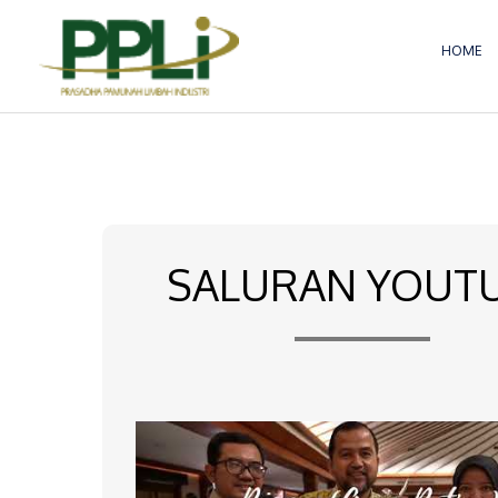
Lewati
ke
HOME
konten
SALURAN YOUT