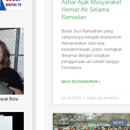
Azhar Ajak Masyarakat
Hemat Air Selama
Ramadan
Bulan Suci Ramadhan yang
seharusnya menjadi momentum
menanamkan nilai-nilai
kesederhanaan, justru seringkali
diwarnai dengan lonjakan
penggunaan air rumah tangga.
Fenomena
BACA SELENGKAPNYA »
Juni 8, 2026
Tidak ada komentar
Sepak Bola
NEWS