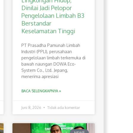
Lingkungan Hidup,
Dinilai Jadi Pelopor
Pengelolaan Limbah B3
Berstandar
Keselamatan Tinggi
PT Prasadha Pamunah Limbah
Industri (PPLI), perusahaan
pengelolaan limbah terkemuka di
bawah naungan DOWA Eco-
System Co., Ltd. Jepang,
menerima apresiasi
BACA SELENGKAPNYA »
Juni 8, 2026
Tidak ada komentar
NEWS