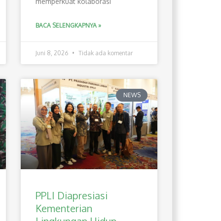
memperkuat kolaborasi
BACA SELENGKAPNYA »
Juni 8, 2026
Tidak ada komentar
NEWS
PPLI Diapresiasi
Kementerian