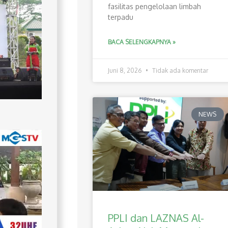
fasilitas pengelolaan limbah
terpadu
BACA SELENGKAPNYA »
Juni 8, 2026
Tidak ada komentar
NEWS
PPLI dan LAZNAS Al-