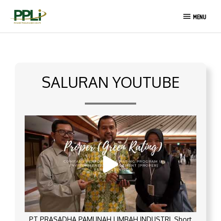
Lewati
MENU
ke
MENU
konten
SALURAN YOUTUBE
PT PRASADHA PAMUNAH LIMBAH INDUSTRI_Short