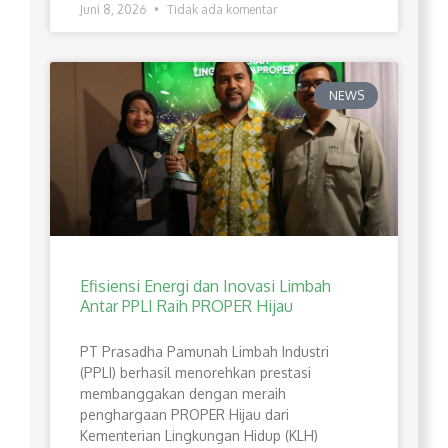
Juni 8, 2026
Tidak ada komentar
NEWS
Efisiensi Energi dan Inovasi Limbah
Antar PPLI Raih PROPER Hijau
PT Prasadha Pamunah Limbah Industri
(PPLI) berhasil menorehkan prestasi
membanggakan dengan meraih
penghargaan PROPER Hijau dari
Kementerian Lingkungan Hidup (KLH)