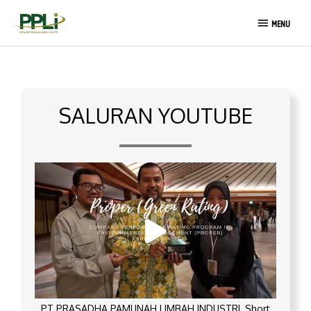
Lewati
MENU
ke
MENU
konten
SALURAN YOUTUBE
PT PRASADHA PAMUNAH LIMBAH INDUSTRI_Short