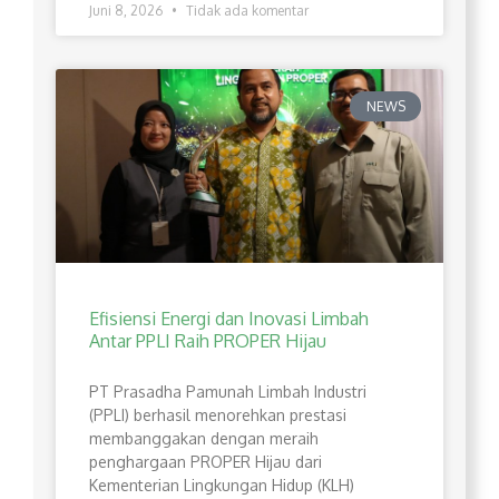
Juni 8, 2026
Tidak ada komentar
NEWS
Efisiensi Energi dan Inovasi Limbah
Antar PPLI Raih PROPER Hijau
PT Prasadha Pamunah Limbah Industri
(PPLI) berhasil menorehkan prestasi
membanggakan dengan meraih
penghargaan PROPER Hijau dari
Kementerian Lingkungan Hidup (KLH)