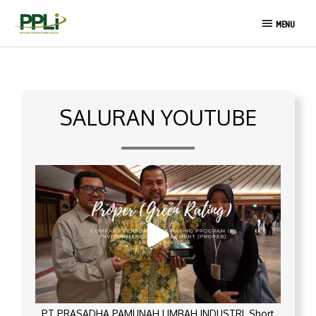
Lewati
MENU
ke
MENU
konten
SALURAN YOUTUBE
PT PRASADHA PAMUNAH LIMBAH INDUSTRI_Short