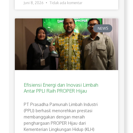
Juni 8, 2026
Tidak ada komentar
NEWS
Efisiensi Energi dan Inovasi Limbah
Antar PPLI Raih PROPER Hijau
PT Prasadha Pamunah Limbah Industri
(PPLI) berhasil menorehkan prestasi
membanggakan dengan meraih
penghargaan PROPER Hijau dari
Kementerian Lingkungan Hidup (KLH)