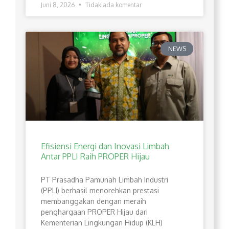
Juni 8, 2026
Tidak ada komentar
NEWS
Efisiensi Energi dan Inovasi Limbah
Antar PPLI Raih PROPER Hijau
PT Prasadha Pamunah Limbah Industri
(PPLI) berhasil menorehkan prestasi
membanggakan dengan meraih
penghargaan PROPER Hijau dari
Kementerian Lingkungan Hidup (KLH)