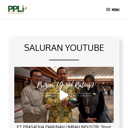
Lewati
MENU
ke
MENU
konten
SALURAN YOUTUBE
PT PRASADHA PAMUNAH LIMBAH INDUSTRI_Short