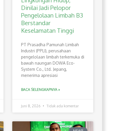
Lingkungan Hidup,
Dinilai Jadi Pelopor
Pengelolaan Limbah B3
Berstandar
Keselamatan Tinggi
PT Prasadha Pamunah Limbah
Industri (PPLI), perusahaan
pengelolaan limbah terkemuka di
bawah naungan DOWA Eco-
System Co., Ltd. Jepang,
menerima apresiasi
BACA SELENGKAPNYA »
Juni 8, 2026
Tidak ada komentar
NEWS