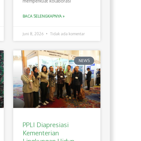
memperkuat kolaborasi
BACA SELENGKAPNYA »
Juni 8, 2026
Tidak ada komentar
NEWS
PPLI Diapresiasi
Kementerian