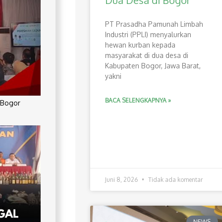
Dua Desa di Bogor
PT Prasadha Pamunah Limbah
Industri (PPLI) menyalurkan
hewan kurban kepada
masyarakat di dua desa di
Kabupaten Bogor, Jawa Barat,
yakni
BACA SELENGKAPNYA »
 Bogor
Juni 8, 2026
Tidak ada komentar
NEWS