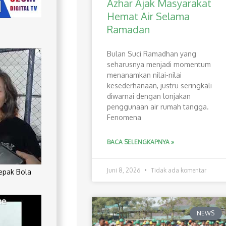
Azhar Ajak Masyarakat
Hemat Air Selama
Ramadan
Bulan Suci Ramadhan yang
seharusnya menjadi momentum
menanamkan nilai-nilai
kesederhanaan, justru seringkali
diwarnai dengan lonjakan
penggunaan air rumah tangga.
Fenomena
BACA SELENGKAPNYA »
Juni 8, 2026
Tidak ada komentar
Sepak Bola
NEWS