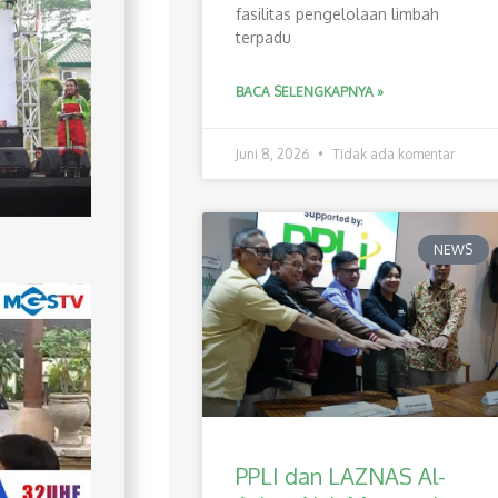
fasilitas pengelolaan limbah
terpadu
BACA SELENGKAPNYA »
Juni 8, 2026
Tidak ada komentar
NEWS
PPLI dan LAZNAS Al-