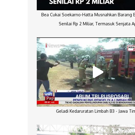
Bea Cukai Soekarno-Hatta Musnahkan Barang Bu
Senilai Rp 2 Miliar, Termasuk Senjata A
Geladi Kedaruratan Limbah B3 - Jawa Ti