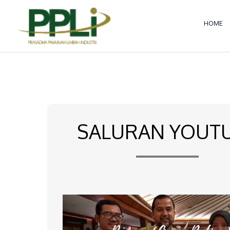
Lewati
ke
HOME
konten
SALURAN YOUT