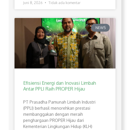
Juni 8, 2026
Tidak ada komentar
NEWS
Efisiensi Energi dan Inovasi Limbah
Antar PPLI Raih PROPER Hijau
PT Prasadha Pamunah Limbah Industri
(PPLI) berhasil menorehkan prestasi
membanggakan dengan meraih
penghargaan PROPER Hijau dari
Kementerian Lingkungan Hidup (KLH)