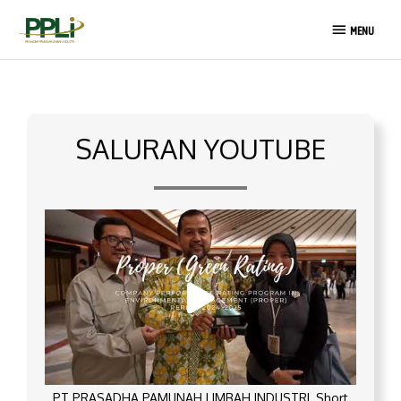
Lewati
MENU
ke
MENU
konten
SALURAN YOUTUBE
PT PRASADHA PAMUNAH LIMBAH INDUSTRI_Short