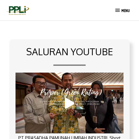
Lewati
MENU
ke
MENU
konten
SALURAN YOUTUBE
PT PRASADHA PAMUNAH LIMBAH INDUSTRI_Short