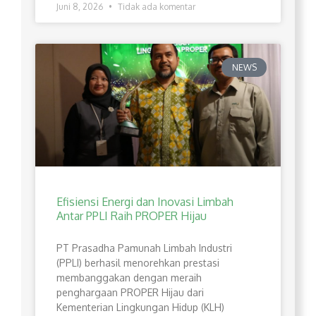
Juni 8, 2026
Tidak ada komentar
NEWS
Efisiensi Energi dan Inovasi Limbah
Antar PPLI Raih PROPER Hijau
PT Prasadha Pamunah Limbah Industri
(PPLI) berhasil menorehkan prestasi
membanggakan dengan meraih
penghargaan PROPER Hijau dari
Kementerian Lingkungan Hidup (KLH)