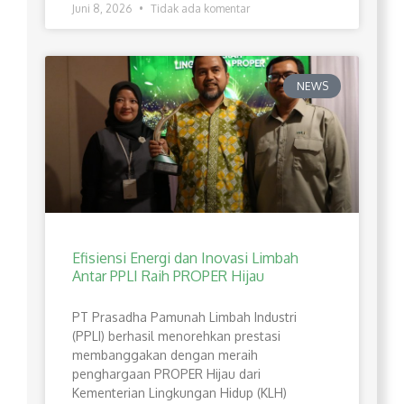
Juni 8, 2026
Tidak ada komentar
NEWS
Efisiensi Energi dan Inovasi Limbah
Antar PPLI Raih PROPER Hijau
PT Prasadha Pamunah Limbah Industri
(PPLI) berhasil menorehkan prestasi
membanggakan dengan meraih
penghargaan PROPER Hijau dari
Kementerian Lingkungan Hidup (KLH)