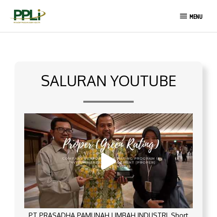
Lewati
MENU
ke
MENU
konten
SALURAN YOUTUBE
PT PRASADHA PAMUNAH LIMBAH INDUSTRI_Short