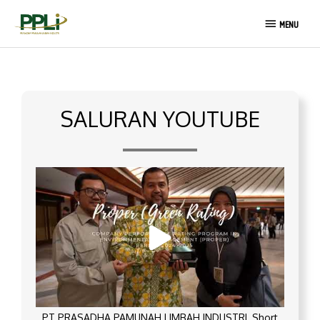
Lewati
MENU
ke
MENU
konten
SALURAN YOUTUBE
PT PRASADHA PAMUNAH LIMBAH INDUSTRI_Short