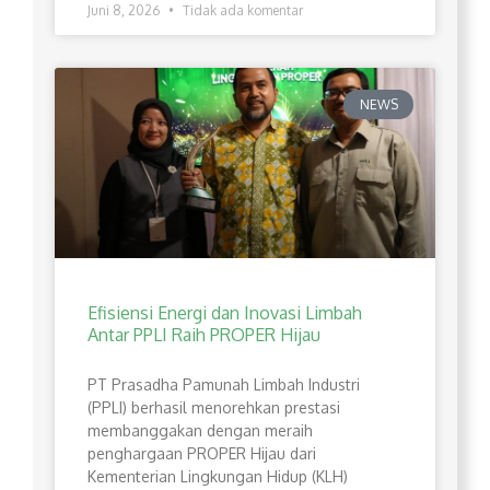
Juni 8, 2026
Tidak ada komentar
NEWS
Efisiensi Energi dan Inovasi Limbah
Antar PPLI Raih PROPER Hijau
PT Prasadha Pamunah Limbah Industri
(PPLI) berhasil menorehkan prestasi
membanggakan dengan meraih
penghargaan PROPER Hijau dari
Kementerian Lingkungan Hidup (KLH)