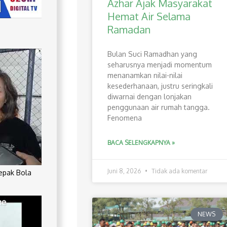
Azhar Ajak Masyarakat
Hemat Air Selama
Ramadan
Bulan Suci Ramadhan yang
seharusnya menjadi momentum
menanamkan nilai-nilai
kesederhanaan, justru seringkali
diwarnai dengan lonjakan
penggunaan air rumah tangga.
Fenomena
BACA SELENGKAPNYA »
Juni 8, 2026
Tidak ada komentar
Sepak Bola
NEWS