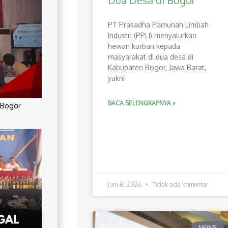
Dua Desa di Bogor
PT Prasadha Pamunah Limbah
Industri (PPLI) menyalurkan
hewan kurban kepada
masyarakat di dua desa di
Kabupaten Bogor, Jawa Barat,
yakni
BACA SELENGKAPNYA »
 Bogor
Juni 8, 2026
Tidak ada komentar
NEWS