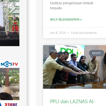
fasilitas pengelolaan limbah
terpadu
BACA SELENGKAPNYA »
Juni 8, 2026
Tidak ada komentar
NEWS
PPLI dan LAZNAS Al-