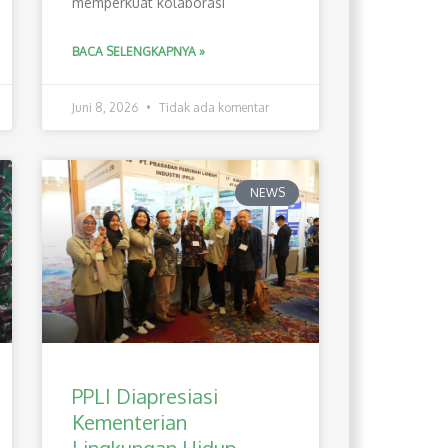
memperkuat kolaborasi
BACA SELENGKAPNYA »
Juni 8, 2026
Tidak ada komentar
NEWS
PPLI Diapresiasi
Kementerian