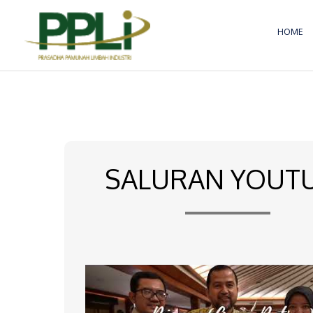
Lewati
ke
HOME
konten
SALURAN YOUT