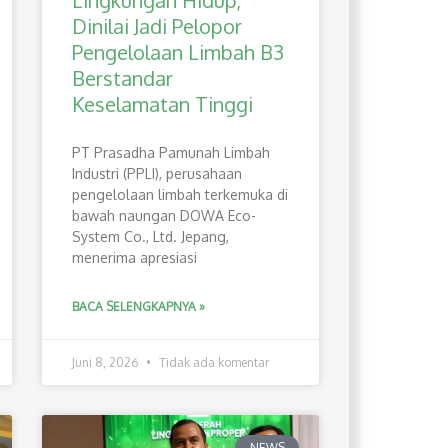
Lingkungan Hidup,
Dinilai Jadi Pelopor
Pengelolaan Limbah B3
Berstandar
Keselamatan Tinggi
PT Prasadha Pamunah Limbah
Industri (PPLI), perusahaan
pengelolaan limbah terkemuka di
bawah naungan DOWA Eco-
System Co., Ltd. Jepang,
menerima apresiasi
BACA SELENGKAPNYA »
Juni 8, 2026
Tidak ada komentar
NEWS