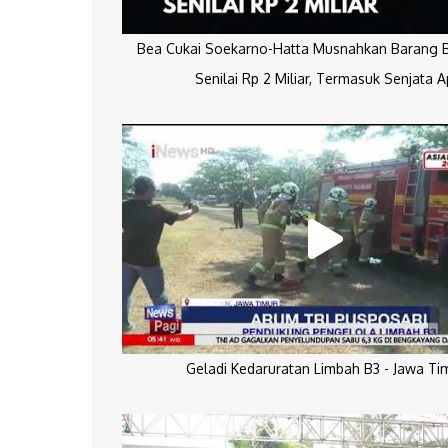
Bea Cukai Soekarno-Hatta Musnahkan Barang Bu
Senilai Rp 2 Miliar, Termasuk Senjata A
Geladi Kedaruratan Limbah B3 - Jawa Ti