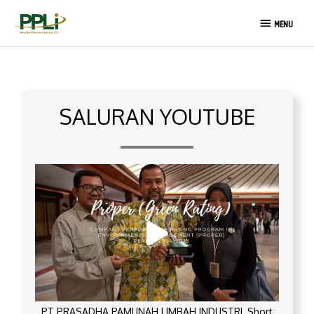
Lewati
MENU
ke
MENU
konten
SALURAN YOUTUBE
PT PRASADHA PAMUNAH LIMBAH INDUSTRI_Short