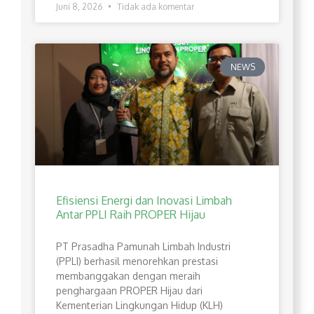
Juni 8, 2026
Tidak ada komentar
NEWS
Efisiensi Energi dan Inovasi Limbah
Antar PPLI Raih PROPER Hijau
PT Prasadha Pamunah Limbah Industri
(PPLI) berhasil menorehkan prestasi
membanggakan dengan meraih
penghargaan PROPER Hijau dari
Kementerian Lingkungan Hidup (KLH)