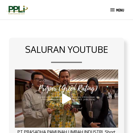
Lewati
MENU
ke
MENU
konten
SALURAN YOUTUBE
PT PRASADHA PAMUNAH LIMBAH INDUSTRI_Short