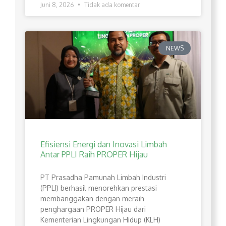
Juni 8, 2026
Tidak ada komentar
NEWS
Efisiensi Energi dan Inovasi Limbah
Antar PPLI Raih PROPER Hijau
PT Prasadha Pamunah Limbah Industri
(PPLI) berhasil menorehkan prestasi
membanggakan dengan meraih
penghargaan PROPER Hijau dari
Kementerian Lingkungan Hidup (KLH)