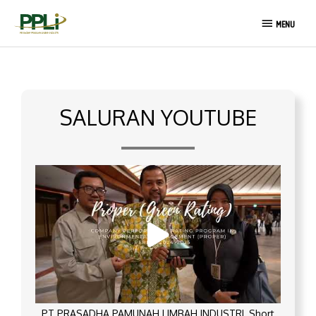
Lewati
MENU
ke
MENU
konten
SALURAN YOUTUBE
PT PRASADHA PAMUNAH LIMBAH INDUSTRI_Short