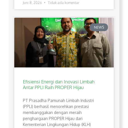
Juni 8, 2026
Tidak ada komentar
NEWS
Efisiensi Energi dan Inovasi Limbah
Antar PPLI Raih PROPER Hijau
PT Prasadha Pamunah Limbah Industri
(PPLI) berhasil menorehkan prestasi
membanggakan dengan meraih
penghargaan PROPER Hijau dari
Kementerian Lingkungan Hidup (KLH)