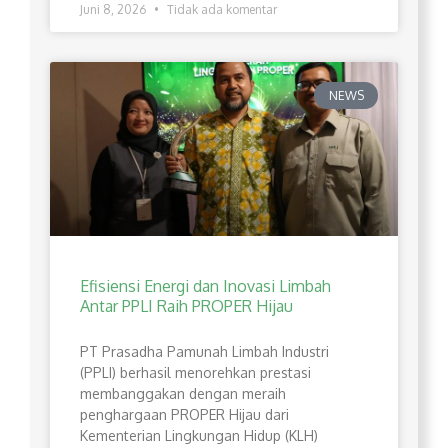
Juni 8, 2026
Tidak ada komentar
NEWS
Efisiensi Energi dan Inovasi Limbah
Antar PPLI Raih PROPER Hijau
PT Prasadha Pamunah Limbah Industri
(PPLI) berhasil menorehkan prestasi
membanggakan dengan meraih
penghargaan PROPER Hijau dari
Kementerian Lingkungan Hidup (KLH)