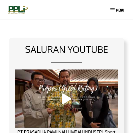
Lewati
MENU
ke
MENU
konten
SALURAN YOUTUBE
PT PRASADHA PAMUNAH LIMBAH INDUSTRI_Short