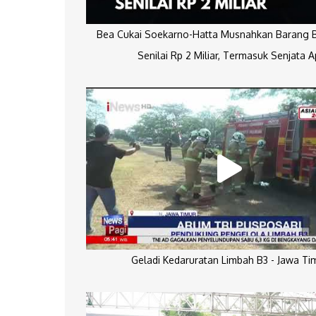
Bea Cukai Soekarno-Hatta Musnahkan Barang Bu
Senilai Rp 2 Miliar, Termasuk Senjata A
Geladi Kedaruratan Limbah B3 - Jawa Ti