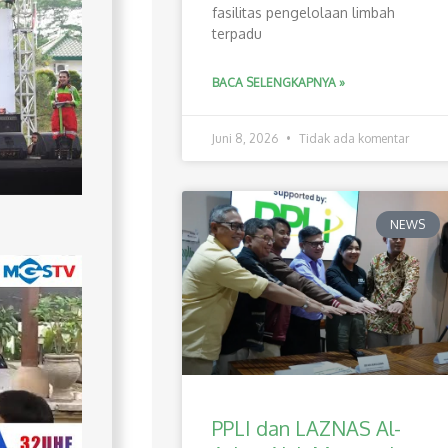
fasilitas pengelolaan limbah
terpadu
BACA SELENGKAPNYA »
Juni 8, 2026
Tidak ada komentar
NEWS
PPLI dan LAZNAS Al-