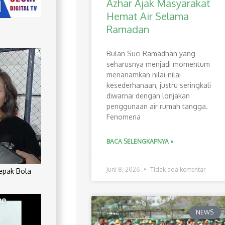
Azhar Ajak Masyarakat
Hemat Air Selama
Ramadan
Bulan Suci Ramadhan yang
seharusnya menjadi momentum
menanamkan nilai-nilai
kesederhanaan, justru seringkali
diwarnai dengan lonjakan
penggunaan air rumah tangga.
Fenomena
BACA SELENGKAPNYA »
Juni 8, 2026
Tidak ada komentar
Sepak Bola
NEWS