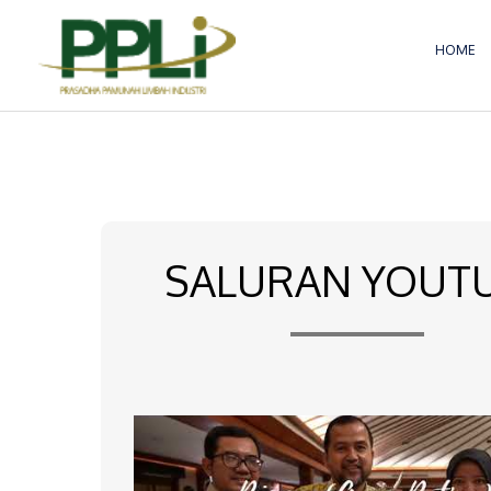
Lewati
ke
HOME
konten
SALURAN YOUT