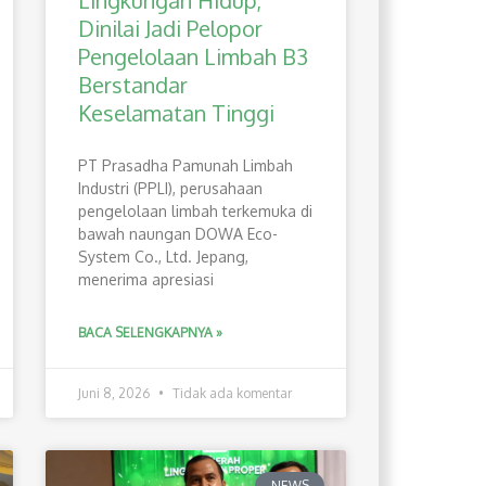
Lingkungan Hidup,
Dinilai Jadi Pelopor
Pengelolaan Limbah B3
Berstandar
Keselamatan Tinggi
PT Prasadha Pamunah Limbah
Industri (PPLI), perusahaan
pengelolaan limbah terkemuka di
bawah naungan DOWA Eco-
System Co., Ltd. Jepang,
menerima apresiasi
BACA SELENGKAPNYA »
Juni 8, 2026
Tidak ada komentar
NEWS