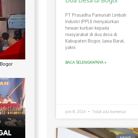
Dua Desa di Bogor
PT Prasadha Pamunah Limbah
Industri (PPLI) menyalurkan
hewan kurban kepada
masyarakat di dua desa di
Kabupaten Bogor, Jawa Barat,
yakni
BACA SELENGKAPNYA »
 Bogor
Juni 8, 2026
Tidak ada komentar
NEWS