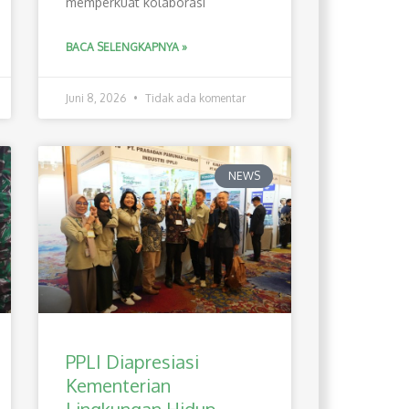
memperkuat kolaborasi
BACA SELENGKAPNYA »
Juni 8, 2026
Tidak ada komentar
NEWS
PPLI Diapresiasi
Kementerian