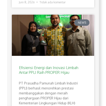
Juni 8, 2026
Tidak ada komentar
NEWS
Efisiensi Energi dan Inovasi Limbah
Antar PPLI Raih PROPER Hijau
PT Prasadha Pamunah Limbah Industri
(PPLI) berhasil menorehkan prestasi
membanggakan dengan meraih
penghargaan PROPER Hijau dari
Kementerian Lingkungan Hidup (KLH)