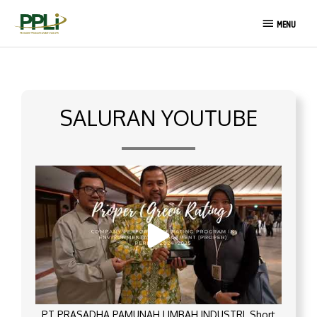
Lewati
MENU
ke
MENU
konten
SALURAN YOUTUBE
PT PRASADHA PAMUNAH LIMBAH INDUSTRI_Short