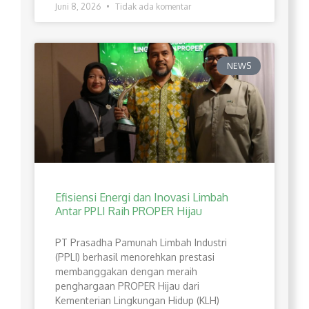
Juni 8, 2026
Tidak ada komentar
NEWS
Efisiensi Energi dan Inovasi Limbah
Antar PPLI Raih PROPER Hijau
PT Prasadha Pamunah Limbah Industri
(PPLI) berhasil menorehkan prestasi
membanggakan dengan meraih
penghargaan PROPER Hijau dari
Kementerian Lingkungan Hidup (KLH)