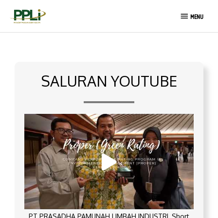
Lewati
MENU
ke
MENU
konten
SALURAN YOUTUBE
PT PRASADHA PAMUNAH LIMBAH INDUSTRI_Short