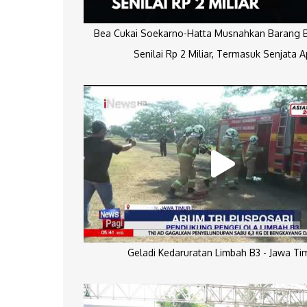
Bea Cukai Soekarno-Hatta Musnahkan Barang Bu
Senilai Rp 2 Miliar, Termasuk Senjata A
Geladi Kedaruratan Limbah B3 - Jawa Ti