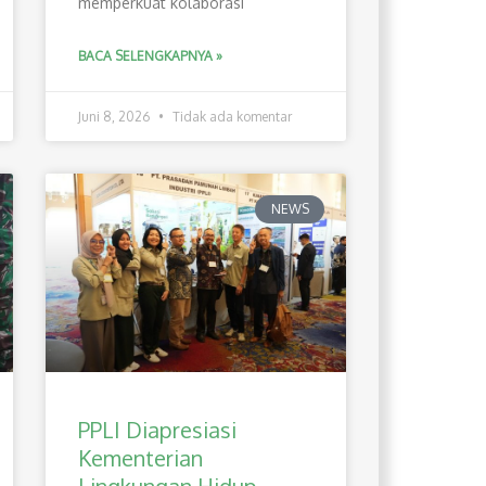
memperkuat kolaborasi
BACA SELENGKAPNYA »
Juni 8, 2026
Tidak ada komentar
NEWS
PPLI Diapresiasi
Kementerian