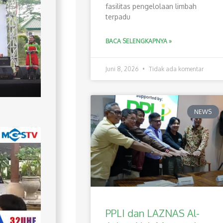
fasilitas pengelolaan limbah
terpadu
BACA SELENGKAPNYA »
Juni 8, 2026
Tidak ada komentar
NEWS
PPLI dan LAZNAS Al-