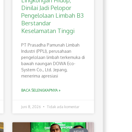
Lingkungan Hidup,
Dinilai Jadi Pelopor
Pengelolaan Limbah B3
Berstandar
Keselamatan Tinggi
PT Prasadha Pamunah Limbah
Industri (PPLI), perusahaan
pengelolaan limbah terkemuka di
bawah naungan DOWA Eco-
System Co., Ltd. Jepang,
menerima apresiasi
BACA SELENGKAPNYA »
Juni 8, 2026
Tidak ada komentar
NEWS