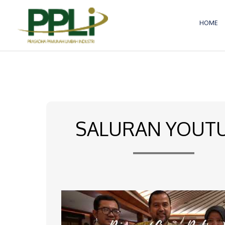
Lewati
ke
HOME
konten
SALURAN YOUT