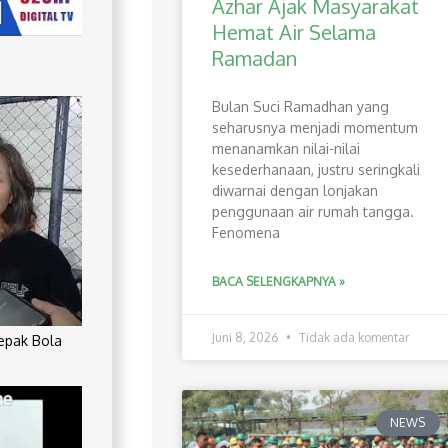
Azhar Ajak Masyarakat
Hemat Air Selama
Ramadan
Bulan Suci Ramadhan yang
seharusnya menjadi momentum
menanamkan nilai-nilai
kesederhanaan, justru seringkali
diwarnai dengan lonjakan
penggunaan air rumah tangga.
Fenomena
BACA SELENGKAPNYA »
Juni 8, 2026
Tidak ada komentar
Sepak Bola
NEWS