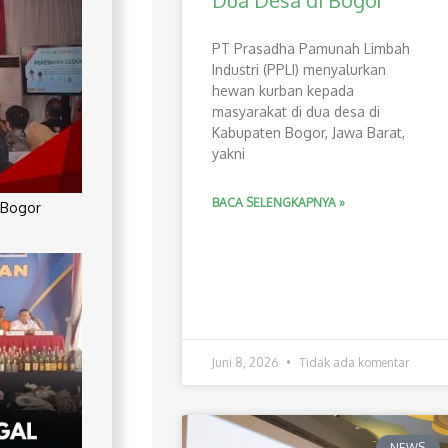
Dua Desa di Bogor
PT Prasadha Pamunah Limbah
Industri (PPLI) menyalurkan
hewan kurban kepada
masyarakat di dua desa di
Kabupaten Bogor, Jawa Barat,
yakni
BACA SELENGKAPNYA »
 Bogor
Juni 8, 2026
Tidak ada komentar
NEWS