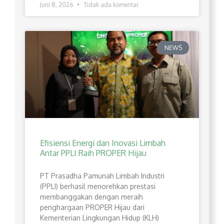
Juni 8, 2026
Tidak ada komentar
NEWS
Efisiensi Energi dan Inovasi Limbah
Antar PPLI Raih PROPER Hijau
PT Prasadha Pamunah Limbah Industri
(PPLI) berhasil menorehkan prestasi
membanggakan dengan meraih
penghargaan PROPER Hijau dari
Kementerian Lingkungan Hidup (KLH)