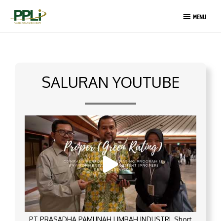
Lewati
MENU
ke
MENU
konten
SALURAN YOUTUBE
PT PRASADHA PAMUNAH LIMBAH INDUSTRI_Short