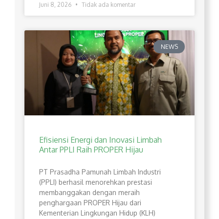
Juni 8, 2026
Tidak ada komentar
NEWS
Efisiensi Energi dan Inovasi Limbah
Antar PPLI Raih PROPER Hijau
PT Prasadha Pamunah Limbah Industri
(PPLI) berhasil menorehkan prestasi
membanggakan dengan meraih
penghargaan PROPER Hijau dari
Kementerian Lingkungan Hidup (KLH)