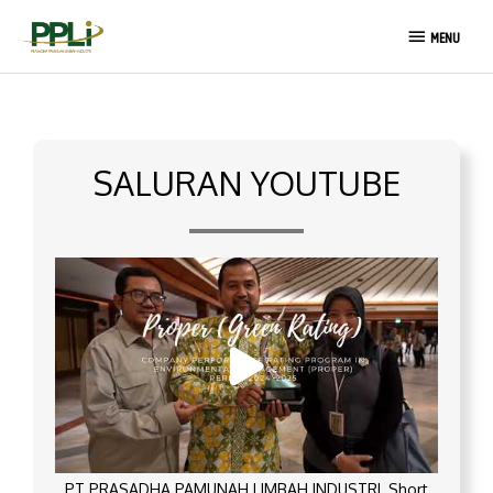
Lewati
MENU
ke
MENU
konten
SALURAN YOUTUBE
PT PRASADHA PAMUNAH LIMBAH INDUSTRI_Short