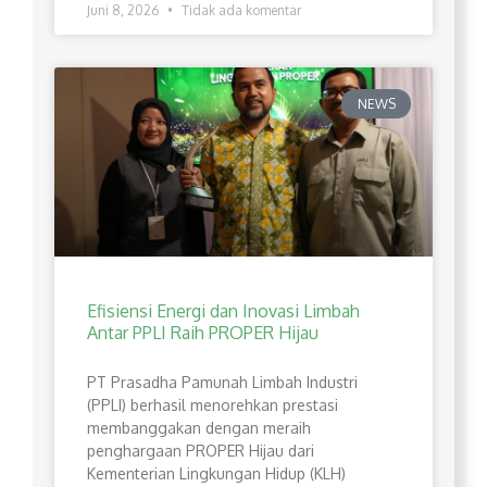
Juni 8, 2026
Tidak ada komentar
NEWS
Efisiensi Energi dan Inovasi Limbah
Antar PPLI Raih PROPER Hijau
PT Prasadha Pamunah Limbah Industri
(PPLI) berhasil menorehkan prestasi
membanggakan dengan meraih
penghargaan PROPER Hijau dari
Kementerian Lingkungan Hidup (KLH)