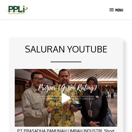
Lewati
MENU
ke
MENU
konten
SALURAN YOUTUBE
PT PRASADHA PAMUNAH LIMBAH INDUSTRI_Short