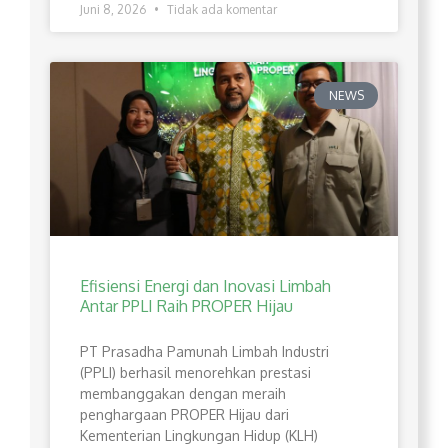
Juni 8, 2026
Tidak ada komentar
NEWS
Efisiensi Energi dan Inovasi Limbah
Antar PPLI Raih PROPER Hijau
PT Prasadha Pamunah Limbah Industri
(PPLI) berhasil menorehkan prestasi
membanggakan dengan meraih
penghargaan PROPER Hijau dari
Kementerian Lingkungan Hidup (KLH)