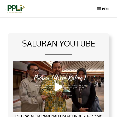
Lewati
MENU
ke
MENU
konten
SALURAN YOUTUBE
PT PRASADHA PAMUNAH LIMBAH INDUSTRI_Short