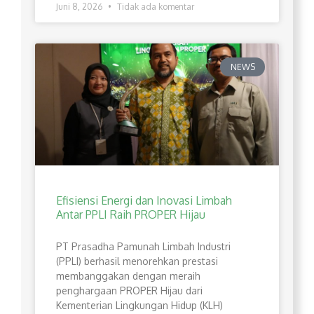
Juni 8, 2026
Tidak ada komentar
NEWS
Efisiensi Energi dan Inovasi Limbah
Antar PPLI Raih PROPER Hijau
PT Prasadha Pamunah Limbah Industri
(PPLI) berhasil menorehkan prestasi
membanggakan dengan meraih
penghargaan PROPER Hijau dari
Kementerian Lingkungan Hidup (KLH)