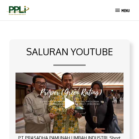
Lewati
MENU
ke
MENU
konten
SALURAN YOUTUBE
PT PRASADHA PAMUNAH LIMBAH INDUSTRI_Short