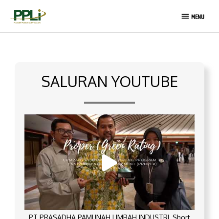
Lewati
MENU
ke
MENU
konten
SALURAN YOUTUBE
PT PRASADHA PAMUNAH LIMBAH INDUSTRI_Short