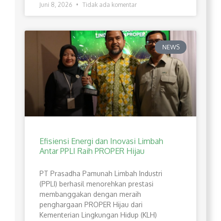
Juni 8, 2026
Tidak ada komentar
NEWS
Efisiensi Energi dan Inovasi Limbah
Antar PPLI Raih PROPER Hijau
PT Prasadha Pamunah Limbah Industri
(PPLI) berhasil menorehkan prestasi
membanggakan dengan meraih
penghargaan PROPER Hijau dari
Kementerian Lingkungan Hidup (KLH)