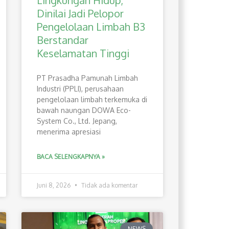
Lingkungan Hidup,
Dinilai Jadi Pelopor
Pengelolaan Limbah B3
Berstandar
Keselamatan Tinggi
PT Prasadha Pamunah Limbah
Industri (PPLI), perusahaan
pengelolaan limbah terkemuka di
bawah naungan DOWA Eco-
System Co., Ltd. Jepang,
menerima apresiasi
BACA SELENGKAPNYA »
Juni 8, 2026
Tidak ada komentar
NEWS