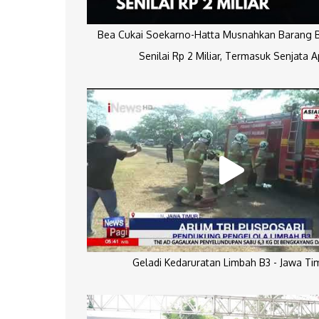
Bea Cukai Soekarno-Hatta Musnahkan Barang Bu
Senilai Rp 2 Miliar, Termasuk Senjata A
Geladi Kedaruratan Limbah B3 - Jawa Ti