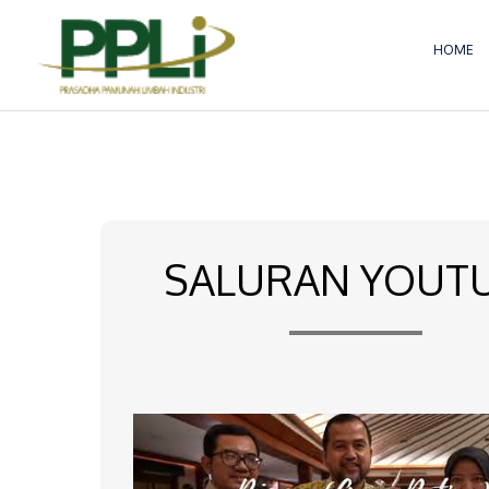
Lewati
ke
HOME
konten
SALURAN YOUT