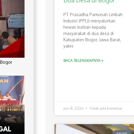
Dua Desa di Bogor
PT Prasadha Pamunah Limbah
Industri (PPLI) menyalurkan
hewan kurban kepada
masyarakat di dua desa di
Kabupaten Bogor, Jawa Barat,
yakni
BACA SELENGKAPNYA »
 Bogor
Juni 8, 2026
Tidak ada komentar
NEWS