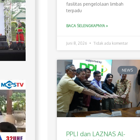
fasilitas pengelolaan limbah
terpadu
BACA SELENGKAPNYA »
Juni 8, 2026
Tidak ada komentar
NEWS
PPLI dan LAZNAS Al-