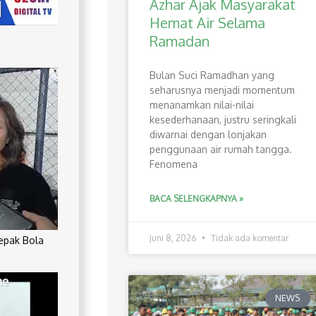
Azhar Ajak Masyarakat
Hemat Air Selama
Ramadan
Bulan Suci Ramadhan yang
seharusnya menjadi momentum
menanamkan nilai-nilai
kesederhanaan, justru seringkali
diwarnai dengan lonjakan
penggunaan air rumah tangga.
Fenomena
BACA SELENGKAPNYA »
Juni 8, 2026
Tidak ada komentar
Sepak Bola
NEWS