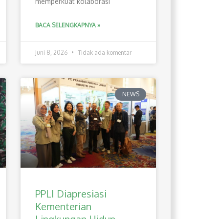
memperkuat kolaborasi
BACA SELENGKAPNYA »
Juni 8, 2026
Tidak ada komentar
NEWS
PPLI Diapresiasi
Kementerian