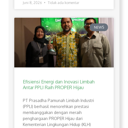
Juni 8, 2026
Tidak ada komentar
NEWS
Efisiensi Energi dan Inovasi Limbah
Antar PPLI Raih PROPER Hijau
PT Prasadha Pamunah Limbah Industri
(PPLI) berhasil menorehkan prestasi
membanggakan dengan meraih
penghargaan PROPER Hijau dari
Kementerian Lingkungan Hidup (KLH)