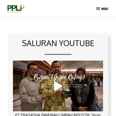
Lewati
MENU
ke
MENU
konten
SALURAN YOUTUBE
PT PRASADHA PAMUNAH LIMBAH INDUSTRI_Short