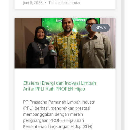
Juni 8, 2026
Tidak ada komentar
NEWS
Efisiensi Energi dan Inovasi Limbah
Antar PPLI Raih PROPER Hijau
PT Prasadha Pamunah Limbah Industri
(PPLI) berhasil menorehkan prestasi
membanggakan dengan meraih
penghargaan PROPER Hijau dari
Kementerian Lingkungan Hidup (KLH)