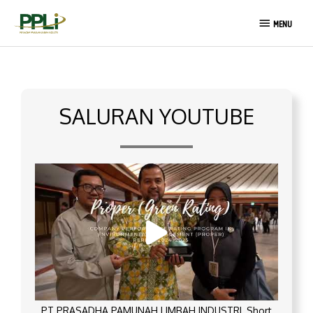
Lewati
MENU
ke
MENU
konten
SALURAN YOUTUBE
PT PRASADHA PAMUNAH LIMBAH INDUSTRI_Short