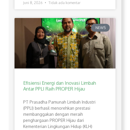
Juni 8, 2026
Tidak ada komentar
NEWS
Efisiensi Energi dan Inovasi Limbah
Antar PPLI Raih PROPER Hijau
PT Prasadha Pamunah Limbah Industri
(PPLI) berhasil menorehkan prestasi
membanggakan dengan meraih
penghargaan PROPER Hijau dari
Kementerian Lingkungan Hidup (KLH)