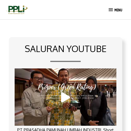
Lewati
MENU
ke
MENU
konten
SALURAN YOUTUBE
PT PRASADHA PAMUNAH LIMBAH INDUSTRI_Short