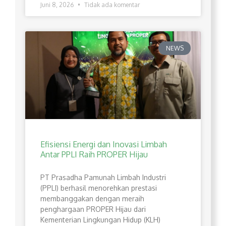
Juni 8, 2026
Tidak ada komentar
NEWS
Efisiensi Energi dan Inovasi Limbah
Antar PPLI Raih PROPER Hijau
PT Prasadha Pamunah Limbah Industri
(PPLI) berhasil menorehkan prestasi
membanggakan dengan meraih
penghargaan PROPER Hijau dari
Kementerian Lingkungan Hidup (KLH)