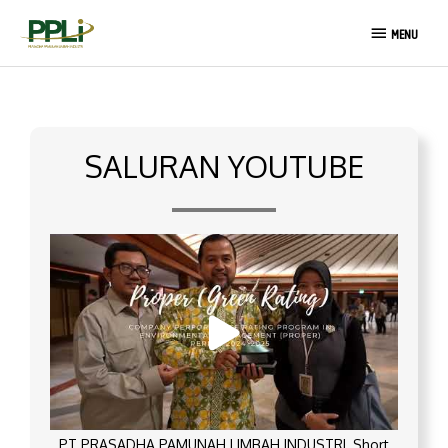
Lewati
MENU
ke
MENU
konten
SALURAN YOUTUBE
PT PRASADHA PAMUNAH LIMBAH INDUSTRI_Short