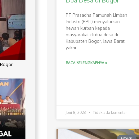
Dua Desa di Bogor
PT Prasadha Pamunah Limbah
Industri (PPLI) menyalurkan
hewan kurban kepada
masyarakat di dua desa di
Kabupaten Bogor, Jawa Barat,
yakni
BACA SELENGKAPNYA »
 Bogor
Juni 8, 2026
Tidak ada komentar
NEWS