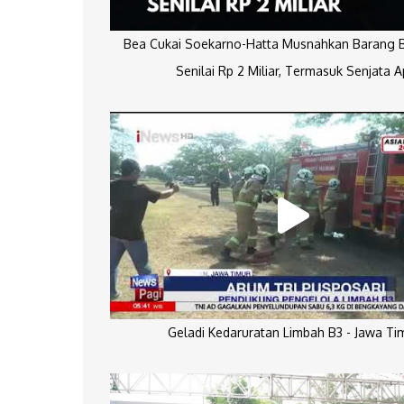
Bea Cukai Soekarno-Hatta Musnahkan Barang Bu
Senilai Rp 2 Miliar, Termasuk Senjata A
Geladi Kedaruratan Limbah B3 - Jawa Ti