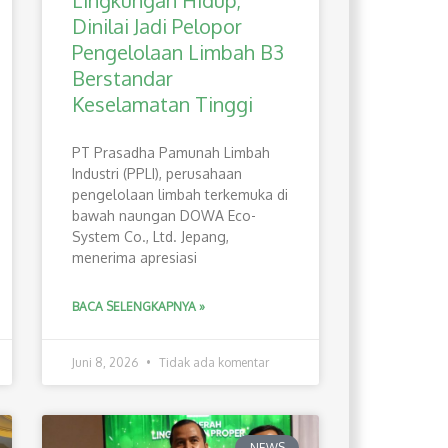
Lingkungan Hidup,
Dinilai Jadi Pelopor
Pengelolaan Limbah B3
Berstandar
Keselamatan Tinggi
PT Prasadha Pamunah Limbah
Industri (PPLI), perusahaan
pengelolaan limbah terkemuka di
bawah naungan DOWA Eco-
System Co., Ltd. Jepang,
menerima apresiasi
BACA SELENGKAPNYA »
Juni 8, 2026
Tidak ada komentar
NEWS