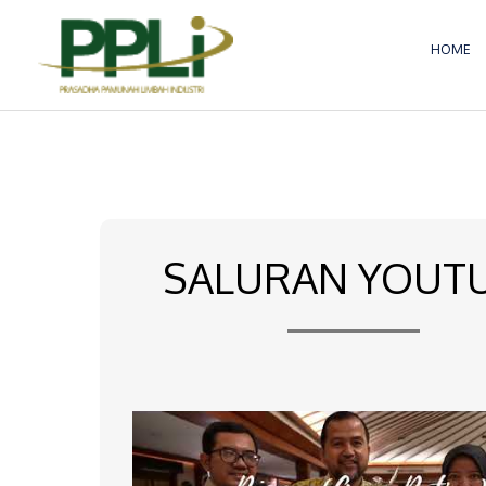
Lewati
ke
HOME
konten
SALURAN YOUT