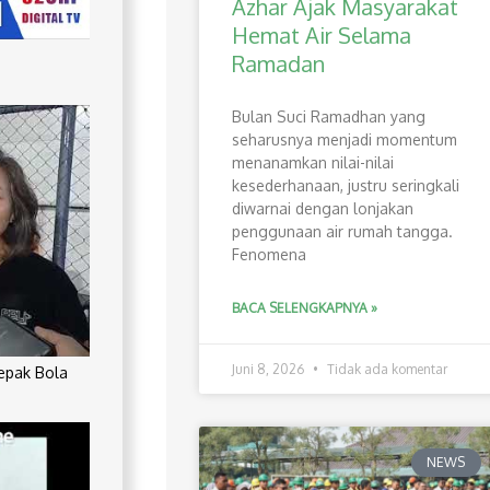
Azhar Ajak Masyarakat
Hemat Air Selama
Ramadan
Bulan Suci Ramadhan yang
seharusnya menjadi momentum
menanamkan nilai-nilai
kesederhanaan, justru seringkali
diwarnai dengan lonjakan
penggunaan air rumah tangga.
Fenomena
BACA SELENGKAPNYA »
Juni 8, 2026
Tidak ada komentar
Sepak Bola
NEWS