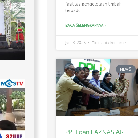
fasilitas pengelolaan limbah
terpadu
BACA SELENGKAPNYA »
Juni 8, 2026
Tidak ada komentar
NEWS
PPLI dan LAZNAS Al-