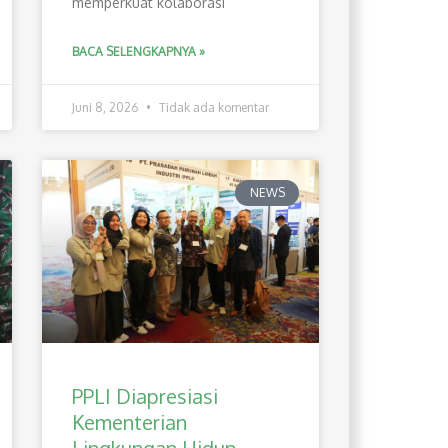
memperkuat kolaborasi
BACA SELENGKAPNYA »
Juni 8, 2026
Tidak ada komentar
NEWS
PPLI Diapresiasi
Kementerian