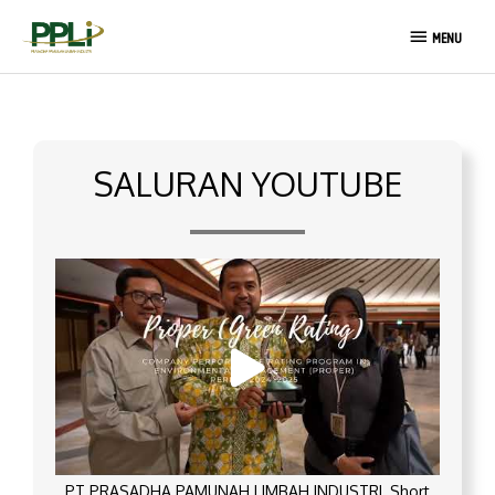
Lewati
MENU
ke
MENU
konten
SALURAN YOUTUBE
PT PRASADHA PAMUNAH LIMBAH INDUSTRI_Short