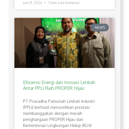
Juni 8, 2026
Tidak ada komentar
NEWS
Efisiensi Energi dan Inovasi Limbah
Antar PPLI Raih PROPER Hijau
PT Prasadha Pamunah Limbah Industri
(PPLI) berhasil menorehkan prestasi
membanggakan dengan meraih
penghargaan PROPER Hijau dari
Kementerian Lingkungan Hidup (KLH)