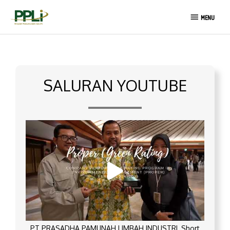
Lewati
MENU
ke
MENU
konten
SALURAN YOUTUBE
PT PRASADHA PAMUNAH LIMBAH INDUSTRI_Short