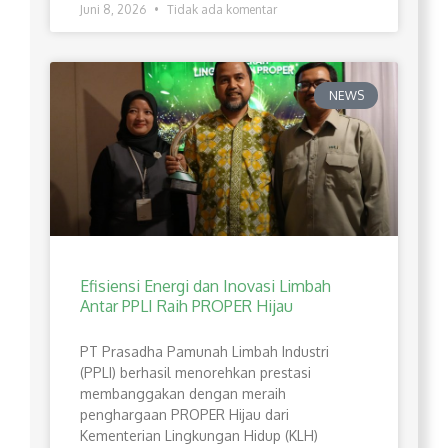
Juni 8, 2026
Tidak ada komentar
NEWS
Efisiensi Energi dan Inovasi Limbah
Antar PPLI Raih PROPER Hijau
PT Prasadha Pamunah Limbah Industri
(PPLI) berhasil menorehkan prestasi
membanggakan dengan meraih
penghargaan PROPER Hijau dari
Kementerian Lingkungan Hidup (KLH)