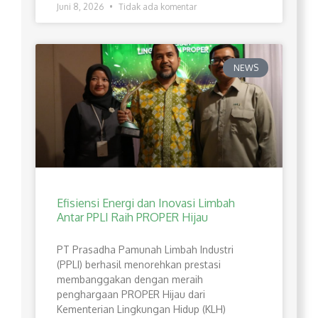
Juni 8, 2026
Tidak ada komentar
NEWS
Efisiensi Energi dan Inovasi Limbah
Antar PPLI Raih PROPER Hijau
PT Prasadha Pamunah Limbah Industri
(PPLI) berhasil menorehkan prestasi
membanggakan dengan meraih
penghargaan PROPER Hijau dari
Kementerian Lingkungan Hidup (KLH)