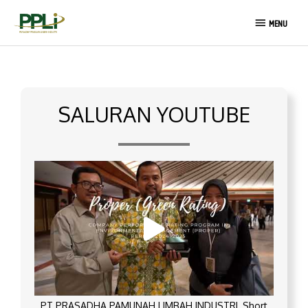
Lewati
MENU
ke
MENU
konten
SALURAN YOUTUBE
PT PRASADHA PAMUNAH LIMBAH INDUSTRI_Short