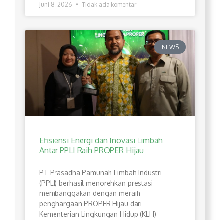
Juni 8, 2026
Tidak ada komentar
NEWS
Efisiensi Energi dan Inovasi Limbah
Antar PPLI Raih PROPER Hijau
PT Prasadha Pamunah Limbah Industri
(PPLI) berhasil menorehkan prestasi
membanggakan dengan meraih
penghargaan PROPER Hijau dari
Kementerian Lingkungan Hidup (KLH)