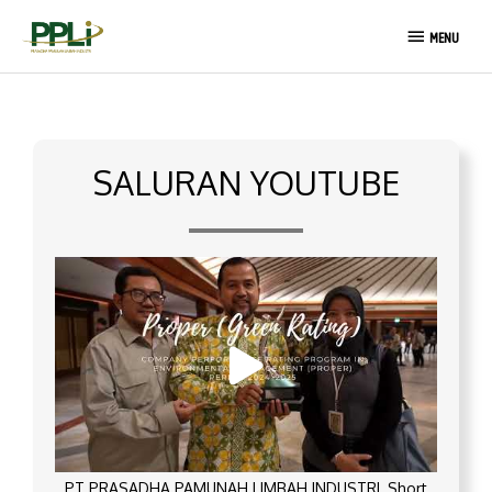
Lewati
MENU
ke
MENU
konten
SALURAN YOUTUBE
PT PRASADHA PAMUNAH LIMBAH INDUSTRI_Short