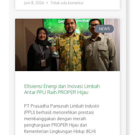
Juni 8, 2026
Tidak ada komentar
NEWS
Efisiensi Energi dan Inovasi Limbah
Antar PPLI Raih PROPER Hijau
PT Prasadha Pamunah Limbah Industri
(PPLI) berhasil menorehkan prestasi
membanggakan dengan meraih
penghargaan PROPER Hijau dari
Kementerian Lingkungan Hidup (KLH)