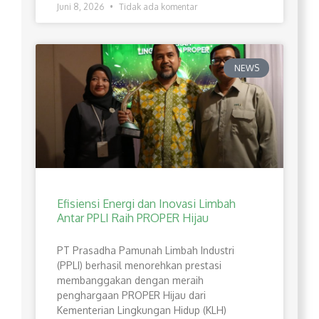
Juni 8, 2026
Tidak ada komentar
NEWS
Efisiensi Energi dan Inovasi Limbah
Antar PPLI Raih PROPER Hijau
PT Prasadha Pamunah Limbah Industri
(PPLI) berhasil menorehkan prestasi
membanggakan dengan meraih
penghargaan PROPER Hijau dari
Kementerian Lingkungan Hidup (KLH)