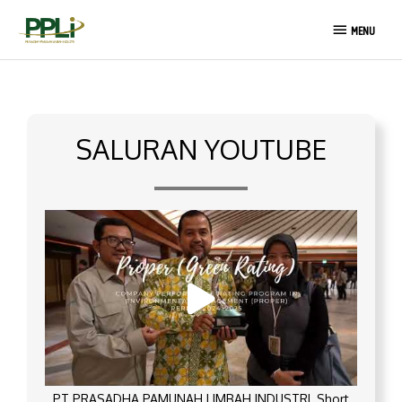
Lewati
MENU
ke
MENU
konten
SALURAN YOUTUBE
PT PRASADHA PAMUNAH LIMBAH INDUSTRI_Short